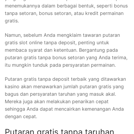
menemukannya dalam berbagai bentuk, seperti bonus
tanpa setoran, bonus setoran, atau kredit permainan
gratis.
Namun, sebelum Anda mengklaim tawaran putaran
gratis slot online tanpa deposit, penting untuk
membaca syarat dan ketentuan. Bergantung pada
putaran gratis tanpa bonus setoran yang Anda terima,
itu mungkin tunduk pada persyaratan permainan.
Putaran gratis tanpa deposit terbaik yang ditawarkan
kasino akan menawarkan jumlah putaran gratis yang
bagus dan persyaratan taruhan yang masuk akal.
Mereka juga akan melakukan penarikan cepat
sehingga Anda dapat mencairkan kemenangan Anda
dengan cepat.
Putaran gratis tanpa taruhan