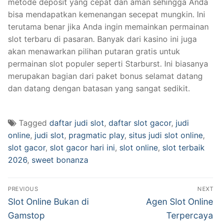
metode deposit yang cepat dan aman sehingga Anda
bisa mendapatkan kemenangan secepat mungkin. Ini
terutama benar jika Anda ingin memainkan permainan
slot terbaru di pasaran. Banyak dari kasino ini juga
akan menawarkan pilihan putaran gratis untuk
permainan slot populer seperti Starburst. Ini biasanya
merupakan bagian dari paket bonus selamat datang
dan datang dengan batasan yang sangat sedikit.
Tagged
daftar judi slot
,
daftar slot gacor
,
judi
online
,
judi slot
,
pragmatic play
,
situs judi slot online
,
slot gacor
,
slot gacor hari ini
,
slot online
,
slot terbaik
2026
,
sweet bonanza
Navigasi
PREVIOUS
NEXT
pos
Previous
Next
Slot Online Bukan di
Agen Slot Online
post:
post:
Gamstop
Terpercaya