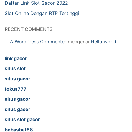
Daftar Link Slot Gacor 2022
Slot Online Dengan RTP Tertinggi
RECENT COMMENTS
A WordPress Commenter
mengenai
Hello world!
link gacor
situs slot
situs gacor
fokus777
situs gacor
situs gacor
situs slot gacor
bebasbet88