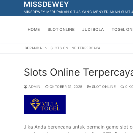
MISSDEWEY
Lompat
ke
MISSDEWEY MERUPAKAN SITUS YANG MENYEDIAKAN SUATU I
konten
HOME
SLOT ONLINE
JUDI BOLA
TOGEL ON
BERANDA
SLOTS ONLINE TERPERCAYA
Slots Online Terpercay
ADMIN
OKTOBER 31, 2025
SLOT ONLINE
0 K
Jika Anda berencana untuk bermain game slot o