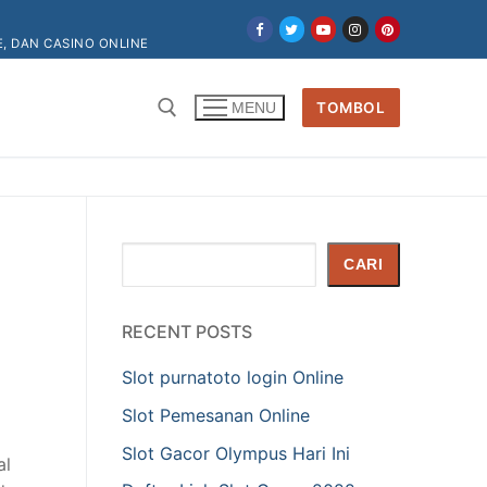
, DAN CASINO ONLINE
TOMBOL
MENU
Cari
CARI
RECENT POSTS
Slot purnatoto login Online
Slot Pemesanan Online
Slot Gacor Olympus Hari Ini
al