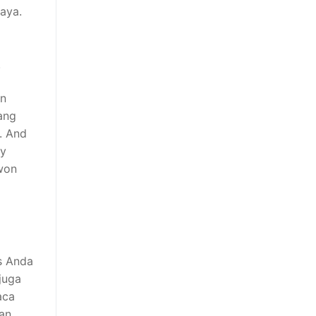
caya.
.
an
ang
. And
ny
 won
s Anda
juga
aca
an.