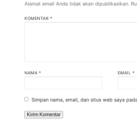
Alamat email Anda tidak akan dipublikasikan.
Ru
KOMENTAR
*
NAMA
*
EMAIL
*
Simpan nama, email, dan situs web saya pada