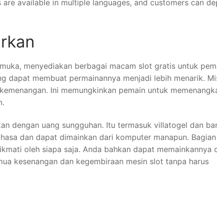
are available in multiple languages, and customers can de
arkan
kemuka, menyediakan berbagai macam slot gratis untuk pem
ang dapat membuat permainannya menjadi lebih menarik. Mi
mbol kemenangan. Ini memungkinkan pemain untuk memenangk
n.
an dengan uang sungguhan. Itu termasuk villatogel dan ba
bahasa dan dapat dimainkan dari komputer manapun. Bagian
ikmati oleh siapa saja. Anda bahkan dapat memainkannya d
mua kesenangan dan kegembiraan mesin slot tanpa harus