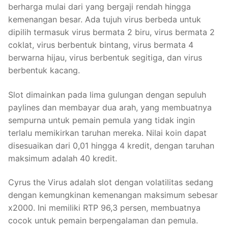
berharga mulai dari yang bergaji rendah hingga
kemenangan besar. Ada tujuh virus berbeda untuk
dipilih termasuk virus bermata 2 biru, virus bermata 2
coklat, virus berbentuk bintang, virus bermata 4
berwarna hijau, virus berbentuk segitiga, dan virus
berbentuk kacang.
Slot dimainkan pada lima gulungan dengan sepuluh
paylines dan membayar dua arah, yang membuatnya
sempurna untuk pemain pemula yang tidak ingin
terlalu memikirkan taruhan mereka. Nilai koin dapat
disesuaikan dari 0,01 hingga 4 kredit, dengan taruhan
maksimum adalah 40 kredit.
Cyrus the Virus adalah slot dengan volatilitas sedang
dengan kemungkinan kemenangan maksimum sebesar
x2000. Ini memiliki RTP 96,3 persen, membuatnya
cocok untuk pemain berpengalaman dan pemula.