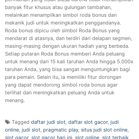
banyak fitur khusus atau gulungan tambahan,
melainkan menampilkan simbol roda bonus dan
mekanik judi untuk meningkatkan penggandanya.
Roda bonus dipicu oleh simbol Roda Bonus yang
mendarat di atasnya, dan terdiri dari delapan segmen,
masing-masing dengan ukuran hadiah yang berbeda.
Setiap putaran Roda Bonus memberi Anda peluang
untuk menang dari 15 kali taruhan Anda hingga 5.000x
taruhan Anda, yang bisa sangat menguntungkan bagi
para pemain. Selain itu, ia memiliki fitur dorongan
yang dapat mendorong simbol roda bonus agar
terlihat dan meningkatkan peluang Anda untuk
menang.
Tagged
daftar judi slot
,
daftar slot gacor
,
judi
online
,
judi slot
,
pragmatic play
,
situs judi slot online
,
slot gacor
,
slot gacor hari ini
,
slot online
,
slot terbaik