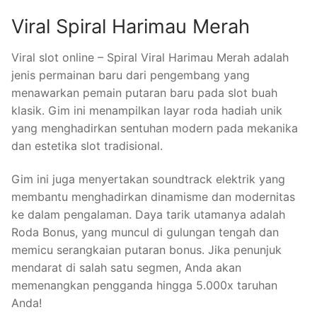
Viral Spiral Harimau Merah
Viral slot online – Spiral Viral Harimau Merah adalah
jenis permainan baru dari pengembang yang
menawarkan pemain putaran baru pada slot buah
klasik. Gim ini menampilkan layar roda hadiah unik
yang menghadirkan sentuhan modern pada mekanika
dan estetika slot tradisional.
Gim ini juga menyertakan soundtrack elektrik yang
membantu menghadirkan dinamisme dan modernitas
ke dalam pengalaman. Daya tarik utamanya adalah
Roda Bonus, yang muncul di gulungan tengah dan
memicu serangkaian putaran bonus. Jika penunjuk
mendarat di salah satu segmen, Anda akan
memenangkan pengganda hingga 5.000x taruhan
Anda!