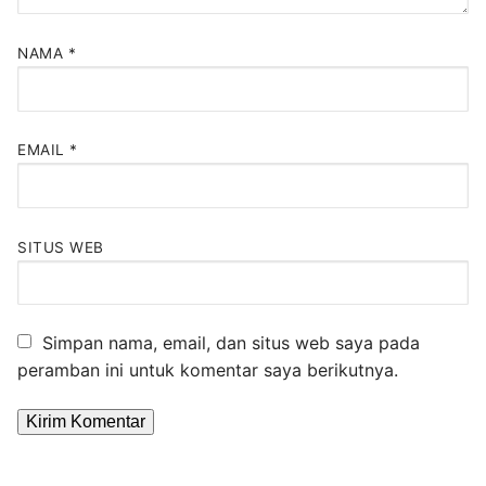
NAMA
*
EMAIL
*
SITUS WEB
Simpan nama, email, dan situs web saya pada
peramban ini untuk komentar saya berikutnya.