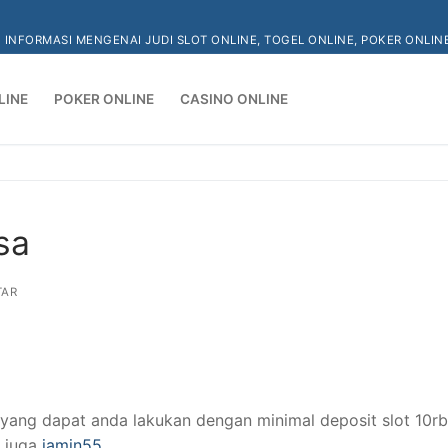
NFORMASI MENGENAI JUDI SLOT ONLINE, TOGEL ONLINE, POKER ONLINE
LINE
POKER ONLINE
CASINO ONLINE
Cari:
sa
TAR
k yang dapat anda lakukan dengan minimal deposit slot 10rb
, juga
jamin55
.