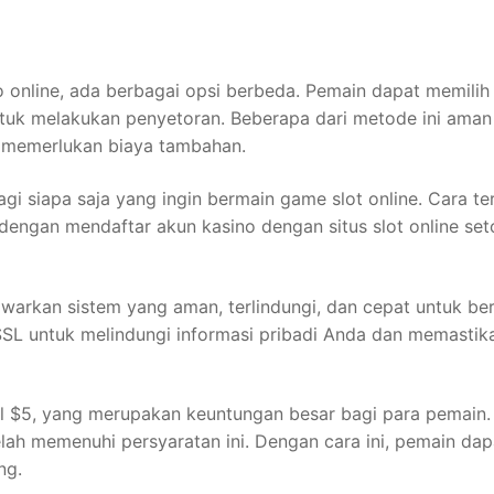
o online, ada berbagai opsi berbeda. Pemain dapat memilih
ntuk melakukan penyetoran. Beberapa dari metode ini aman
u memerlukan biaya tambahan.
i siapa saja yang ingin bermain game slot online. Cara te
 dengan mendaftar akun kasino dengan situs slot online set
awarkan sistem yang aman, terlindungi, dan cepat untuk be
 SSL untuk melindungi informasi pribadi Anda dan memastik
al $5, yang merupakan keuntungan besar bagi para pemain.
lah memenuhi persyaratan ini. Dengan cara ini, pemain dap
ng.