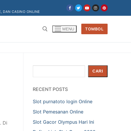
, DAN CASINO ONLINE
TOMBOL
MENU
Cari
CARI
RECENT POSTS
Slot purnatoto login Online
Slot Pemesanan Online
Slot Gacor Olympus Hari Ini
. Di