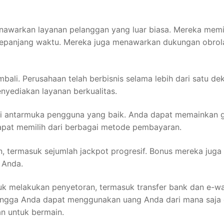
enawarkan layanan pelanggan yang luar biasa. Mereka memil
sepanjang waktu. Mereka juga menawarkan dukungan obrol
bali. Perusahaan telah berbisnis selama lebih dari satu de
yediakan layanan berkualitas.
iki antarmuka pengguna yang baik. Anda dapat memainkan
 dapat memilih dari berbagai metode pembayaran.
termasuk sejumlah jackpot progresif. Bonus mereka juga
 Anda.
 melakukan penyetoran, termasuk transfer bank dan e-wal
ingga Anda dapat menggunakan uang Anda dari mana saja 
n untuk bermain.