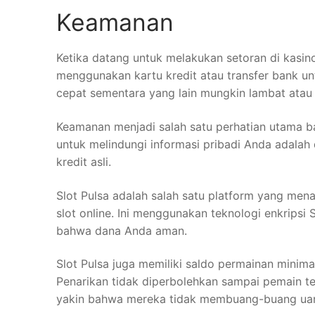
Keamanan
Ketika datang untuk melakukan setoran di kasin
menggunakan kartu kredit atau transfer bank u
cepat sementara yang lain mungkin lambat ata
Keamanan menjadi salah satu perhatian utama bag
untuk melindungi informasi pribadi Anda adalah
kredit asli.
Slot Pulsa adalah salah satu platform yang men
slot online. Ini menggunakan teknologi enkripsi
bahwa dana Anda aman.
Slot Pulsa juga memiliki saldo permainan minim
Penarikan tidak diperbolehkan sampai pemain te
yakin bahwa mereka tidak membuang-buang ua