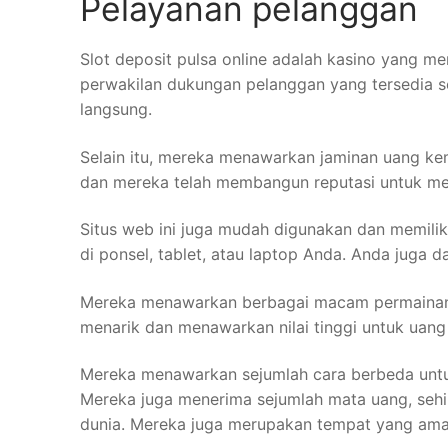
Pelayanan pelanggan
Slot deposit pulsa online adalah kasino yang m
perwakilan dukungan pelanggan yang tersedia 
langsung.
Selain itu, mereka menawarkan jaminan uang kem
dan mereka telah membangun reputasi untuk men
Situs web ini juga mudah digunakan dan memil
di ponsel, tablet, atau laptop Anda. Anda juga
Mereka menawarkan berbagai macam permainan, 
menarik dan menawarkan nilai tinggi untuk uang
Mereka menawarkan sejumlah cara berbeda untuk
Mereka juga menerima sejumlah mata uang, seh
dunia. Mereka juga merupakan tempat yang ama