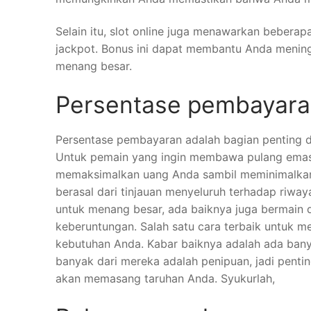
Selain itu, slot online juga menawarkan beberap
jackpot. Bonus ini dapat membantu Anda menin
menang besar.
Persentase pembayar
Persentase pembayaran adalah bagian penting da
Untuk pemain yang ingin membawa pulang emas
memaksimalkan uang Anda sambil meminimalkan 
berasal dari tinjauan menyeluruh terhadap riw
untuk menang besar, ada baiknya juga bermain de
keberuntungan. Salah satu cara terbaik untuk me
kebutuhan Anda. Kabar baiknya adalah ada banya
banyak dari mereka adalah penipuan, jadi pent
akan memasang taruhan Anda. Syukurlah,