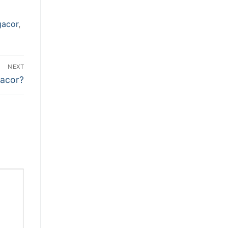
gacor
,
NEXT
Gacor?