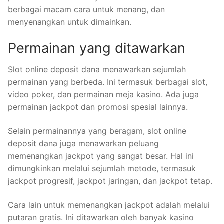
berbagai macam cara untuk menang, dan
menyenangkan untuk dimainkan.
Permainan yang ditawarkan
Slot online deposit dana menawarkan sejumlah
permainan yang berbeda. Ini termasuk berbagai slot,
video poker, dan permainan meja kasino. Ada juga
permainan jackpot dan promosi spesial lainnya.
Selain permainannya yang beragam, slot online
deposit dana juga menawarkan peluang
memenangkan jackpot yang sangat besar. Hal ini
dimungkinkan melalui sejumlah metode, termasuk
jackpot progresif, jackpot jaringan, dan jackpot tetap.
Cara lain untuk memenangkan jackpot adalah melalui
putaran gratis. Ini ditawarkan oleh banyak kasino