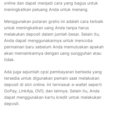
online dan dapat menjadi cara yang bagus untuk
meningkatkan peluang Anda untuk menang.
Menggunakan putaran gratis ini adalah cara terbaik
untuk meningkatkan uang Anda tanpa harus
melakukan deposit dalam jumlah besar. Selain itu,
Anda dapat menggunakannya untuk mencoba
permainan baru sebelum Anda memutuskan apakah
akan memainkannya dengan uang sungguhan atau
tidak.
Ada juga sejumlah opsi pembayaran berbeda yang
tersedia untuk digunakan pemain saat melakukan
deposit di slot online. Ini termasuk e-wallet seperti
GoPay, LinkAja, OVO, dan lainnya. Selain itu, Anda
dapat menggunakan kartu kredit untuk melakukan
deposit.