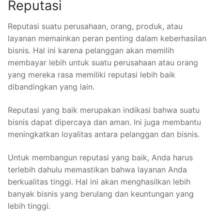
Reputasi
Reputasi suatu perusahaan, orang, produk, atau
layanan memainkan peran penting dalam keberhasilan
bisnis. Hal ini karena pelanggan akan memilih
membayar lebih untuk suatu perusahaan atau orang
yang mereka rasa memiliki reputasi lebih baik
dibandingkan yang lain.
Reputasi yang baik merupakan indikasi bahwa suatu
bisnis dapat dipercaya dan aman. Ini juga membantu
meningkatkan loyalitas antara pelanggan dan bisnis.
Untuk membangun reputasi yang baik, Anda harus
terlebih dahulu memastikan bahwa layanan Anda
berkualitas tinggi. Hal ini akan menghasilkan lebih
banyak bisnis yang berulang dan keuntungan yang
lebih tinggi.