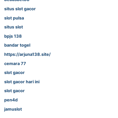
situs slot gacor
slot pulsa
situs slot
bpjs 138
bandar togel
https://arjuna138.site/
cemara 77
slot gacor
slot gacor hari ini
slot gacor
pen4d
jamuslot