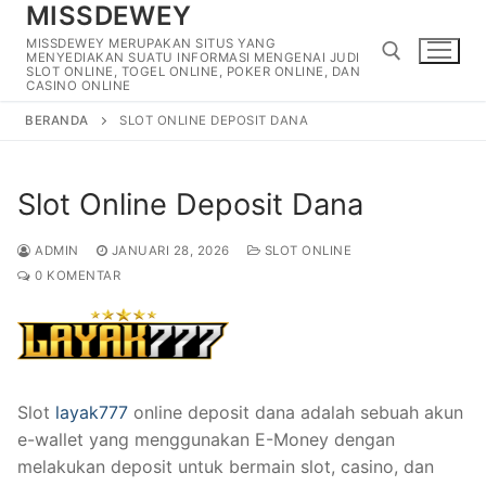
MISSDEWEY
Lompat
ke
MISSDEWEY MERUPAKAN SITUS YANG
MENYEDIAKAN SUATU INFORMASI MENGENAI JUDI
konten
SLOT ONLINE, TOGEL ONLINE, POKER ONLINE, DAN
CASINO ONLINE
BERANDA
SLOT ONLINE DEPOSIT DANA
Cari:
Slot Online Deposit Dana
ADMIN
JANUARI 28, 2026
SLOT ONLINE
0 KOMENTAR
Slot
layak777
online deposit dana adalah sebuah akun
e-wallet yang menggunakan E-Money dengan
melakukan deposit untuk bermain slot, casino, dan