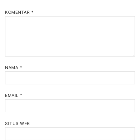
KOMENTAR
*
NAMA
*
EMAIL
*
SITUS WEB