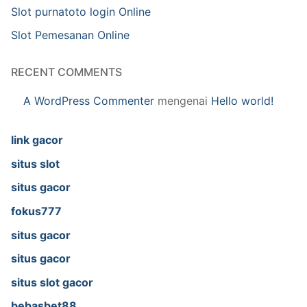
Slot purnatoto login Online
Slot Pemesanan Online
RECENT COMMENTS
A WordPress Commenter
mengenai
Hello world!
link gacor
situs slot
situs gacor
fokus777
situs gacor
situs gacor
situs slot gacor
bebasbet88