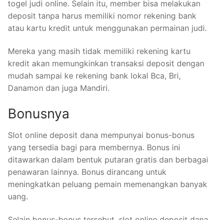
togel judi online. Selain itu, member bisa melakukan
deposit tanpa harus memiliki nomor rekening bank
atau kartu kredit untuk menggunakan permainan judi.
Mereka yang masih tidak memiliki rekening kartu
kredit akan memungkinkan transaksi deposit dengan
mudah sampai ke rekening bank lokal Bca, Bri,
Danamon dan juga Mandiri.
Bonusnya
Slot online deposit dana mempunyai bonus-bonus
yang tersedia bagi para membernya. Bonus ini
ditawarkan dalam bentuk putaran gratis dan berbagai
penawaran lainnya. Bonus dirancang untuk
meningkatkan peluang pemain memenangkan banyak
uang.
Selain bonus-bonus tersebut, slot online deposit dana