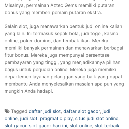
Misalnya, permainan Aztec Gems memiliki putaran
bonus yang memberi pemain putaran ekstra.
Selain slot, juga menawarkan bentuk judi online kalian
yang lain. Ini termasuk sepak bola, judi togel, kasino
online, poker domino, dan tembak ikan. Mereka
memiliki banyak permainan dan menawarkan berbagai
fitur bonus. Mereka juga mempunyai persentase
pembayaran yang tinggi, yang menjadikannya pilihan
bagus untuk perjudian online. Mereka juga memiliki
departemen layanan pelanggan yang baik yang dapat
membantu Anda menyelesaikan masalah apa pun yang
mungkin Anda hadapi.
Tagged
daftar judi slot
,
daftar slot gacor
,
judi
online
,
judi slot
,
pragmatic play
,
situs judi slot online
,
slot gacor
,
slot gacor hari ini
,
slot online
,
slot terbaik