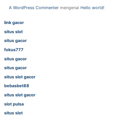
A WordPress Commenter
mengenai
Hello world!
link gacor
situs slot
situs gacor
fokus777
situs gacor
situs gacor
situs slot gacor
bebasbet88
situs slot gacor
slot pulsa
situs slot