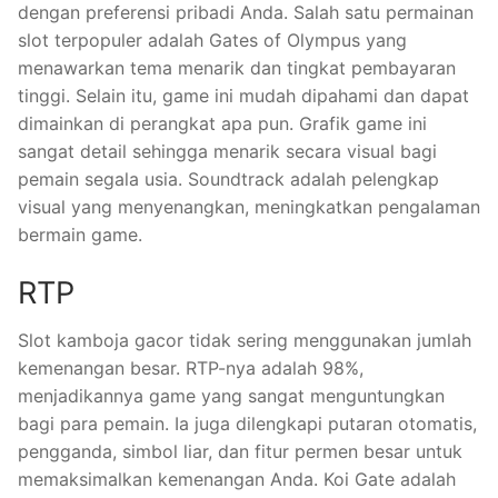
dengan preferensi pribadi Anda. Salah satu permainan
slot terpopuler adalah Gates of Olympus yang
menawarkan tema menarik dan tingkat pembayaran
tinggi. Selain itu, game ini mudah dipahami dan dapat
dimainkan di perangkat apa pun. Grafik game ini
sangat detail sehingga menarik secara visual bagi
pemain segala usia. Soundtrack adalah pelengkap
visual yang menyenangkan, meningkatkan pengalaman
bermain game.
RTP
Slot kamboja gacor tidak sering menggunakan jumlah
kemenangan besar. RTP-nya adalah 98%,
menjadikannya game yang sangat menguntungkan
bagi para pemain. Ia juga dilengkapi putaran otomatis,
pengganda, simbol liar, dan fitur permen besar untuk
memaksimalkan kemenangan Anda. Koi Gate adalah