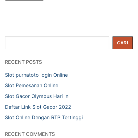
Cari
CARI
RECENT POSTS
Slot purnatoto login Online
Slot Pemesanan Online
Slot Gacor Olympus Hari Ini
Daftar Link Slot Gacor 2022
Slot Online Dengan RTP Tertinggi
RECENT COMMENTS