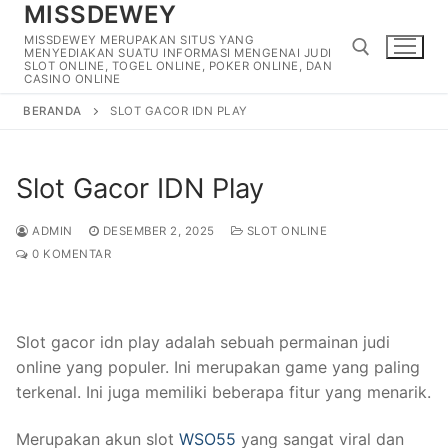
MISSDEWEY
Lompat
ke
MISSDEWEY MERUPAKAN SITUS YANG
MENYEDIAKAN SUATU INFORMASI MENGENAI JUDI
konten
SLOT ONLINE, TOGEL ONLINE, POKER ONLINE, DAN
CASINO ONLINE
BERANDA
SLOT GACOR IDN PLAY
Cari:
Slot Gacor IDN Play
ADMIN
DESEMBER 2, 2025
SLOT ONLINE
0 KOMENTAR
Slot gacor idn play adalah sebuah permainan judi
online yang populer. Ini merupakan game yang paling
terkenal. Ini juga memiliki beberapa fitur yang menarik.
Merupakan akun slot
WSO55
yang sangat viral dan