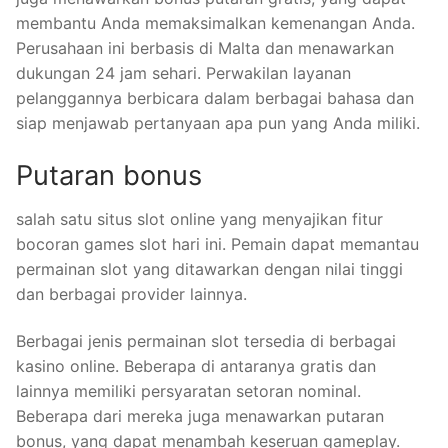
membantu Anda memaksimalkan kemenangan Anda.
Perusahaan ini berbasis di Malta dan menawarkan
dukungan 24 jam sehari. Perwakilan layanan
pelanggannya berbicara dalam berbagai bahasa dan
siap menjawab pertanyaan apa pun yang Anda miliki.
Putaran bonus
salah satu situs slot online yang menyajikan fitur
bocoran games slot hari ini. Pemain dapat memantau
permainan slot yang ditawarkan dengan nilai tinggi
dan berbagai provider lainnya.
Berbagai jenis permainan slot tersedia di berbagai
kasino online. Beberapa di antaranya gratis dan
lainnya memiliki persyaratan setoran nominal.
Beberapa dari mereka juga menawarkan putaran
bonus, yang dapat menambah keseruan gameplay.