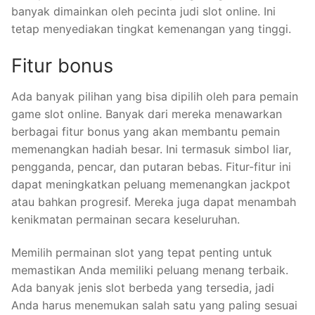
banyak dimainkan oleh pecinta judi slot online. Ini
tetap menyediakan tingkat kemenangan yang tinggi.
Fitur bonus
Ada banyak pilihan yang bisa dipilih oleh para pemain
game slot online. Banyak dari mereka menawarkan
berbagai fitur bonus yang akan membantu pemain
memenangkan hadiah besar. Ini termasuk simbol liar,
pengganda, pencar, dan putaran bebas. Fitur-fitur ini
dapat meningkatkan peluang memenangkan jackpot
atau bahkan progresif. Mereka juga dapat menambah
kenikmatan permainan secara keseluruhan.
Memilih permainan slot yang tepat penting untuk
memastikan Anda memiliki peluang menang terbaik.
Ada banyak jenis slot berbeda yang tersedia, jadi
Anda harus menemukan salah satu yang paling sesuai