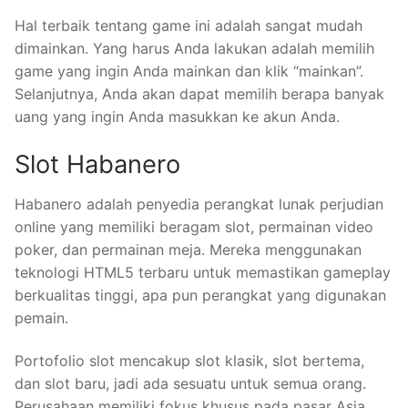
Hal terbaik tentang game ini adalah sangat mudah
dimainkan. Yang harus Anda lakukan adalah memilih
game yang ingin Anda mainkan dan klik “mainkan”.
Selanjutnya, Anda akan dapat memilih berapa banyak
uang yang ingin Anda masukkan ke akun Anda.
Slot Habanero
Habanero adalah penyedia perangkat lunak perjudian
online yang memiliki beragam slot, permainan video
poker, dan permainan meja. Mereka menggunakan
teknologi HTML5 terbaru untuk memastikan gameplay
berkualitas tinggi, apa pun perangkat yang digunakan
pemain.
Portofolio slot mencakup slot klasik, slot bertema,
dan slot baru, jadi ada sesuatu untuk semua orang.
Perusahaan memiliki fokus khusus pada pasar Asia,