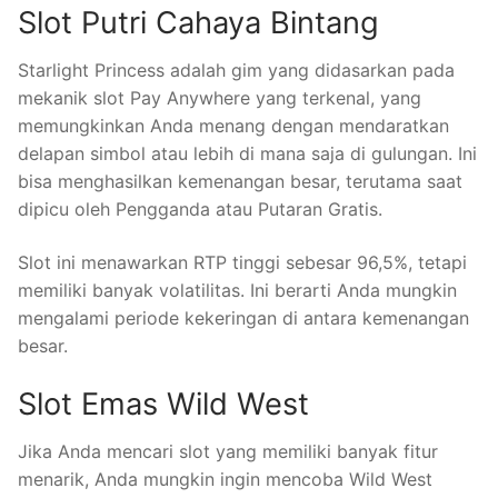
Slot Putri Cahaya Bintang
Starlight Princess adalah gim yang didasarkan pada
mekanik slot Pay Anywhere yang terkenal, yang
memungkinkan Anda menang dengan mendaratkan
delapan simbol atau lebih di mana saja di gulungan. Ini
bisa menghasilkan kemenangan besar, terutama saat
dipicu oleh Pengganda atau Putaran Gratis.
Slot ini menawarkan RTP tinggi sebesar 96,5%, tetapi
memiliki banyak volatilitas. Ini berarti Anda mungkin
mengalami periode kekeringan di antara kemenangan
besar.
Slot Emas Wild West
Jika Anda mencari slot yang memiliki banyak fitur
menarik, Anda mungkin ingin mencoba Wild West