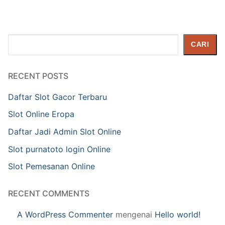
Cari
CARI
RECENT POSTS
Daftar Slot Gacor Terbaru
Slot Online Eropa
Daftar Jadi Admin Slot Online
Slot purnatoto login Online
Slot Pemesanan Online
RECENT COMMENTS
A WordPress Commenter
mengenai
Hello world!