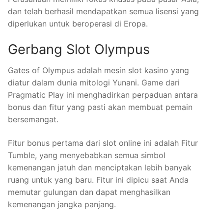
dan telah berhasil mendapatkan semua lisensi yang
diperlukan untuk beroperasi di Eropa.
Gerbang Slot Olympus
Gates of Olympus adalah mesin slot kasino yang
diatur dalam dunia mitologi Yunani. Game dari
Pragmatic Play ini menghadirkan perpaduan antara
bonus dan fitur yang pasti akan membuat pemain
bersemangat.
Fitur bonus pertama dari slot online ini adalah Fitur
Tumble, yang menyebabkan semua simbol
kemenangan jatuh dan menciptakan lebih banyak
ruang untuk yang baru. Fitur ini dipicu saat Anda
memutar gulungan dan dapat menghasilkan
kemenangan jangka panjang.