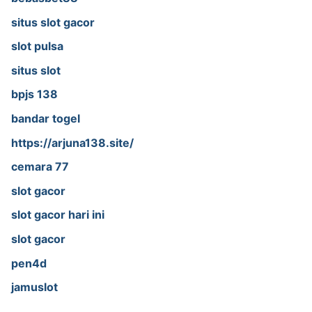
situs slot gacor
slot pulsa
situs slot
bpjs 138
bandar togel
https://arjuna138.site/
cemara 77
slot gacor
slot gacor hari ini
slot gacor
pen4d
jamuslot