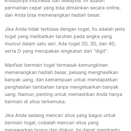
khususnya Indonesia dan Malaysia. Ini adalah
permainan cepat yang bisa dimainkan secara online,
dan Anda bisa memenangkan hadiah besar.
Jika Anda tidak terbiasa dengan togel, itu adalah jenis
togel yang melibatkan taruhan pada angka yang
muncul dalam satu seri. Ada togel 2D, 3D, dan 4D,
serta D yang merupakan singkatan dari “digit”.
Manfaat bermain togel termasuk kemungkinan
memenangkan hadiah besar, peluang menghasilkan
banyak uang, dan kemampuan untuk mendapatkan
penghasilan tambahan tanpa mengeluarkan banyak
uang. Namun, penting untuk memastikan Anda hanya
bermain di situs terkemuka.
Jika Anda sedang mencari situs yang bagus untuk
bermain togel, cobalah mencari situs yang
menawarkan bonus dan diskon. Ini dapat membantu