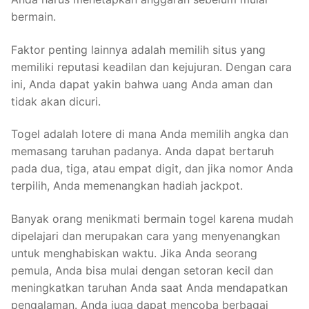
bermain.
Faktor penting lainnya adalah memilih situs yang
memiliki reputasi keadilan dan kejujuran. Dengan cara
ini, Anda dapat yakin bahwa uang Anda aman dan
tidak akan dicuri.
Togel adalah lotere di mana Anda memilih angka dan
memasang taruhan padanya. Anda dapat bertaruh
pada dua, tiga, atau empat digit, dan jika nomor Anda
terpilih, Anda memenangkan hadiah jackpot.
Banyak orang menikmati bermain togel karena mudah
dipelajari dan merupakan cara yang menyenangkan
untuk menghabiskan waktu. Jika Anda seorang
pemula, Anda bisa mulai dengan setoran kecil dan
meningkatkan taruhan Anda saat Anda mendapatkan
pengalaman. Anda juga dapat mencoba berbagai