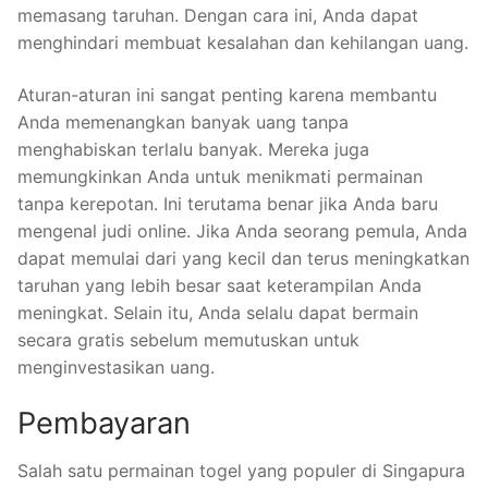
memasang taruhan. Dengan cara ini, Anda dapat
menghindari membuat kesalahan dan kehilangan uang.
Aturan-aturan ini sangat penting karena membantu
Anda memenangkan banyak uang tanpa
menghabiskan terlalu banyak. Mereka juga
memungkinkan Anda untuk menikmati permainan
tanpa kerepotan. Ini terutama benar jika Anda baru
mengenal judi online. Jika Anda seorang pemula, Anda
dapat memulai dari yang kecil dan terus meningkatkan
taruhan yang lebih besar saat keterampilan Anda
meningkat. Selain itu, Anda selalu dapat bermain
secara gratis sebelum memutuskan untuk
menginvestasikan uang.
Pembayaran
Salah satu permainan togel yang populer di Singapura