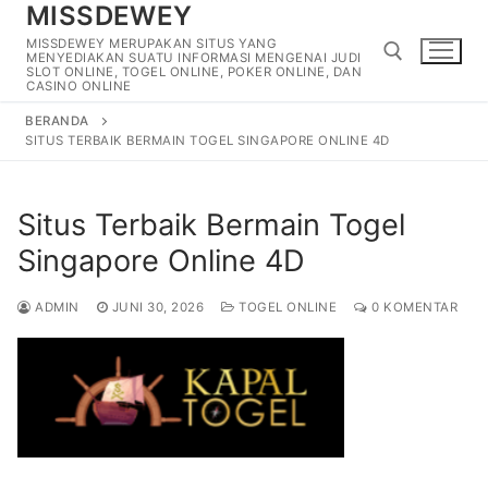
MISSDEWEY
Lompat
ke
MISSDEWEY MERUPAKAN SITUS YANG
MENYEDIAKAN SUATU INFORMASI MENGENAI JUDI
konten
SLOT ONLINE, TOGEL ONLINE, POKER ONLINE, DAN
CASINO ONLINE
BERANDA
Cari:
SITUS TERBAIK BERMAIN TOGEL SINGAPORE ONLINE 4D
Situs Terbaik Bermain Togel
Singapore Online 4D
ADMIN
JUNI 30, 2026
TOGEL ONLINE
0 KOMENTAR