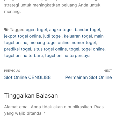
strategi untuk meningkatkan peluang Anda untuk
menang.
Tagged
agen togel
,
angka togel
,
bandar togel
,
jekpot togel online
,
judi togel
,
keluaran togel
,
main
togel online
,
menang togel online
,
nomor togel
,
prediksi togel
,
situs togel online
,
togel
,
togel online
,
togel online terbaru
,
togel online terpercaya
Navigasi
PREVIOUS
NEXT
pos
Previous
Next
Slot Online CENGLI88
Permainan Slot Online
post:
post:
Tinggalkan Balasan
Alamat email Anda tidak akan dipublikasikan.
Ruas
yang wajib ditandai
*