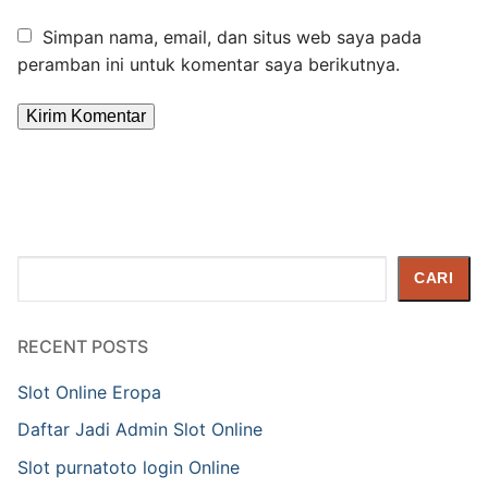
Simpan nama, email, dan situs web saya pada
peramban ini untuk komentar saya berikutnya.
Cari
CARI
RECENT POSTS
Slot Online Eropa
Daftar Jadi Admin Slot Online
Slot purnatoto login Online