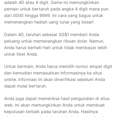
adalah 4D atau 4 digit. Game ini memungkinkan
pemain untuk bertaruh pada angka 4 digit mana pun
dari 0000 hingga 9999. Ini cara yang bagus untuk
memenangkan hadiah uang tunai yang besar!
Dalam 4D, taruhan sebesar SG$1 memberi Anda
peluang untuk memenangkan ribuan dolar. Namun,
Anda harus berhati-hati untuk tidak membayar lebih
untuk tiket Anda.
Untuk bermain, Anda harus memilih nomor empat digit
dan kemudian memasukkan informasinya ke situs
online. Informasi ini akan diverifikasi sebelum Anda
dapat mulai bertaruh.
Anda juga dapat memeriksa hasil pengundian di situs
web. Ini akan memungkinkan Anda untuk membuat
keputusan terbaik pada taruhan Anda. Hasilnya