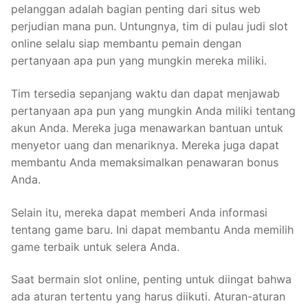
pelanggan adalah bagian penting dari situs web
perjudian mana pun. Untungnya, tim di pulau judi slot
online selalu siap membantu pemain dengan
pertanyaan apa pun yang mungkin mereka miliki.
Tim tersedia sepanjang waktu dan dapat menjawab
pertanyaan apa pun yang mungkin Anda miliki tentang
akun Anda. Mereka juga menawarkan bantuan untuk
menyetor uang dan menariknya. Mereka juga dapat
membantu Anda memaksimalkan penawaran bonus
Anda.
Selain itu, mereka dapat memberi Anda informasi
tentang game baru. Ini dapat membantu Anda memilih
game terbaik untuk selera Anda.
Saat bermain slot online, penting untuk diingat bahwa
ada aturan tertentu yang harus diikuti. Aturan-aturan