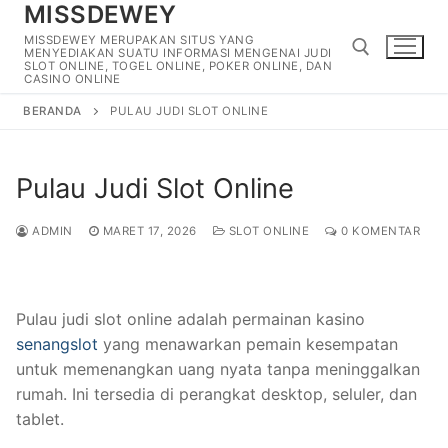
MISSDEWEY
Lompat
ke
MISSDEWEY MERUPAKAN SITUS YANG
MENYEDIAKAN SUATU INFORMASI MENGENAI JUDI
konten
SLOT ONLINE, TOGEL ONLINE, POKER ONLINE, DAN
CASINO ONLINE
BERANDA
PULAU JUDI SLOT ONLINE
Cari:
Pulau Judi Slot Online
ADMIN
MARET 17, 2026
SLOT ONLINE
0 KOMENTAR
Pulau judi slot online adalah permainan kasino
senangslot
yang menawarkan pemain kesempatan
untuk memenangkan uang nyata tanpa meninggalkan
rumah. Ini tersedia di perangkat desktop, seluler, dan
tablet.