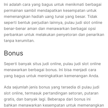
Ini adalah cara yang bagus untuk menikmati berbagai
permainan sambil mendapatkan kesempatan untuk
memenangkan hadiah uang tunai yang besar. Tidak
seperti bentuk perjudian lainnya, pulau judi slot online
benar-benar aman dan menawarkan berbagai opsi
perbankan untuk melakukan penyetoran dan penarikan
tanpa kerumitan.
Bonus
Seperti banyak situs judi online, pulau judi slot online
menawarkan berbagai bonus. Ini bisa menjadi cara
yang bagus untuk meningkatkan kemenangan Anda.
Ada sejumlah jenis bonus yang tersedia di pulau judi
slot online, termasuk pertandingan setoran, putaran
gratis, dan banyak lagi. Beberapa dari bonus ini
bahkan menawarkan kesempatan untuk memenangkan