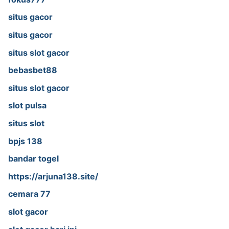
situs gacor
situs gacor
situs slot gacor
bebasbet88
situs slot gacor
slot pulsa
situs slot
bpjs 138
bandar togel
https://arjuna138.site/
cemara 77
slot gacor