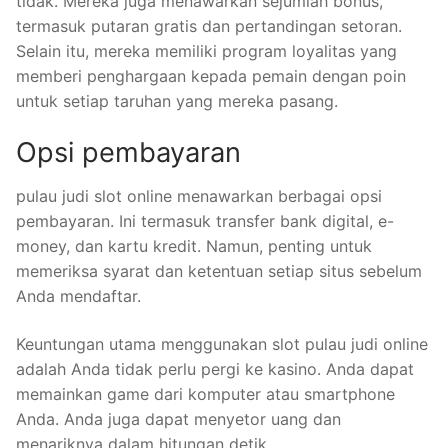
tidak. Mereka juga menawarkan sejumlah bonus,
termasuk putaran gratis dan pertandingan setoran.
Selain itu, mereka memiliki program loyalitas yang
memberi penghargaan kepada pemain dengan poin
untuk setiap taruhan yang mereka pasang.
Opsi pembayaran
pulau judi slot online menawarkan berbagai opsi
pembayaran. Ini termasuk transfer bank digital, e-
money, dan kartu kredit. Namun, penting untuk
memeriksa syarat dan ketentuan setiap situs sebelum
Anda mendaftar.
Keuntungan utama menggunakan slot pulau judi online
adalah Anda tidak perlu pergi ke kasino. Anda dapat
memainkan game dari komputer atau smartphone
Anda. Anda juga dapat menyetor uang dan
menariknya dalam hitungan detik.