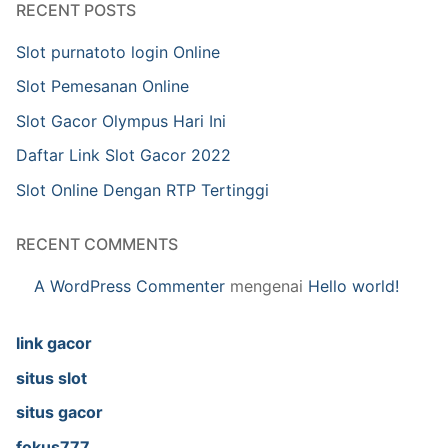
RECENT POSTS
Slot purnatoto login Online
Slot Pemesanan Online
Slot Gacor Olympus Hari Ini
Daftar Link Slot Gacor 2022
Slot Online Dengan RTP Tertinggi
RECENT COMMENTS
A WordPress Commenter
mengenai
Hello world!
link gacor
situs slot
situs gacor
fokus777