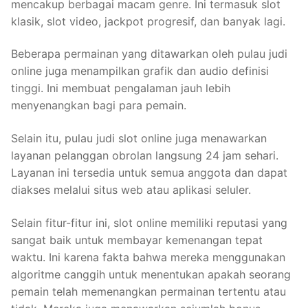
mencakup berbagai macam genre. Ini termasuk slot
klasik, slot video, jackpot progresif, dan banyak lagi.
Beberapa permainan yang ditawarkan oleh pulau judi
online juga menampilkan grafik dan audio definisi
tinggi. Ini membuat pengalaman jauh lebih
menyenangkan bagi para pemain.
Selain itu, pulau judi slot online juga menawarkan
layanan pelanggan obrolan langsung 24 jam sehari.
Layanan ini tersedia untuk semua anggota dan dapat
diakses melalui situs web atau aplikasi seluler.
Selain fitur-fitur ini, slot online memiliki reputasi yang
sangat baik untuk membayar kemenangan tepat
waktu. Ini karena fakta bahwa mereka menggunakan
algoritme canggih untuk menentukan apakah seorang
pemain telah memenangkan permainan tertentu atau