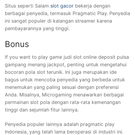
Situs seperti Salam
slot gacor
bekerja dengan
berbagai penyedia, termasuk Pragmatic Play. Penyedia
ini sangat populer di kalangan streamer karena
pembayarannya yang tinggi.
Bonus
If you want to play game judi slot online deposit pulsa
gampang menang jackpot, penting untuk mengetahui
bocoran pola slot terunik. Ini juga merupakan ide
bagus untuk mencoba penyedia yang berbeda untuk
menemukan yang paling sesuai dengan preferensi
Anda. Misalnya, Microgaming menawarkan berbagai
permainan slot pola dengan rata-rata kemenangan
tinggi dan sejumlah fitur lainnya.
Penyedia populer lainnya adalah pragmatic play
Indonesia, yang telah lama beroperasi di industri ini.