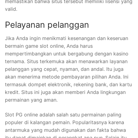
memastikan bahwa situs tersebut memiliki lisensi yang
valid.
Pelayanan pelanggan
Jika Anda ingin menikmati kesenangan dan keseruan
bermain game slot online, Anda harus
mempertimbangkan untuk bergabung dengan kasino
ternama. Situs terkemuka akan menawarkan layanan
pelanggan yang cepat, nyaman, dan andal. Itu juga
akan menerima metode pembayaran pilihan Anda. Ini
termasuk dompet elektronik, rekening bank, dan kartu
kredit. Situs ini juga akan memberi Anda lingkungan
permainan yang aman.
Slot PG online adalah salah satu permainan paling
populer di kalangan pemain. Popularitasnya karena
antarmuka yang mudah digunakan dan fakta bahwa
itu dapat dimainkan di perangkat apa pun. Selain itu,