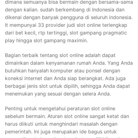
dimana semuanya bisa bermain dengan bersama-sama
dengan kalian. sudah berkembang di Indonesia dan
dikenal dengan banyak pengguna di seluruh indonesia.
It mempunyai 33 provider judi slot online terlengkap
dari bet kecil, rtp tertinggi, slot gampang pragmatic
play hingga slot gampang maximin.
Bagian terbaik tentang slot online adalah dapat
dimainkan dalam kenyamanan rumah Anda. Yang Anda
butuhkan hanyalah komputer atau ponsel dengan
koneksi internet dan Anda siap berangkat. Ada juga
berbagai jenis slot untuk dipilih, sehingga Anda dapat
menemukan yang sesuai dengan selera Anda.
Penting untuk mengetahui peraturan slot online
sebelum bermain. Aturan slot online sangat ketat dan
harus diikuti untuk menghindari masalah dengan
pemerintah. Ini juga merupakan ide bagus untuk