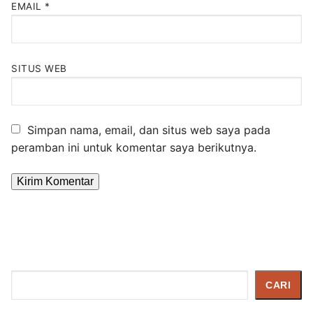
EMAIL
*
SITUS WEB
Simpan nama, email, dan situs web saya pada
peramban ini untuk komentar saya berikutnya.
Cari
CARI