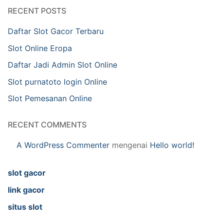
RECENT POSTS
Daftar Slot Gacor Terbaru
Slot Online Eropa
Daftar Jadi Admin Slot Online
Slot purnatoto login Online
Slot Pemesanan Online
RECENT COMMENTS
A WordPress Commenter
mengenai
Hello world!
slot gacor
link gacor
situs slot