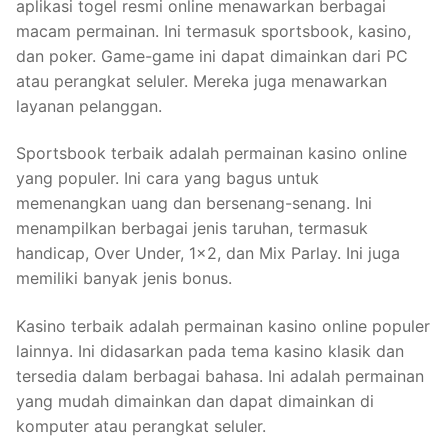
aplikasi togel resmi online menawarkan berbagai
macam permainan. Ini termasuk sportsbook, kasino,
dan poker. Game-game ini dapat dimainkan dari PC
atau perangkat seluler. Mereka juga menawarkan
layanan pelanggan.
Sportsbook terbaik adalah permainan kasino online
yang populer. Ini cara yang bagus untuk
memenangkan uang dan bersenang-senang. Ini
menampilkan berbagai jenis taruhan, termasuk
handicap, Over Under, 1×2, dan Mix Parlay. Ini juga
memiliki banyak jenis bonus.
Kasino terbaik adalah permainan kasino online populer
lainnya. Ini didasarkan pada tema kasino klasik dan
tersedia dalam berbagai bahasa. Ini adalah permainan
yang mudah dimainkan dan dapat dimainkan di
komputer atau perangkat seluler.