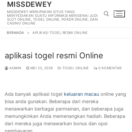
MISSDEWEY
Lompat
ke
MISSDEWEY MERUPAKAN SITUS YANG
MENYEDIAKAN SUATU INFORMASI MENGENAI JUDI
konten
SLOT ONLINE, TOGEL ONLINE, POKER ONLINE, DAN
CASINO ONLINE
BERANDA
APLIKASI TOGEL RESMI ONLINE
Cari:
aplikasi togel resmi Online
ADMIN
MEI 23, 2026
TOGEL ONLINE
0 KOMENTAR
Ada banyak aplikasi togel
keluaran macau
online yang
bisa anda gunakan. Beberapa dari mereka
menawarkan berbagai permainan, dan beberapa juga
memungkinkan Anda memenangkan hadiah. Beberapa
dari mereka juga menawarkan bonus dan opsi
pembayaran.