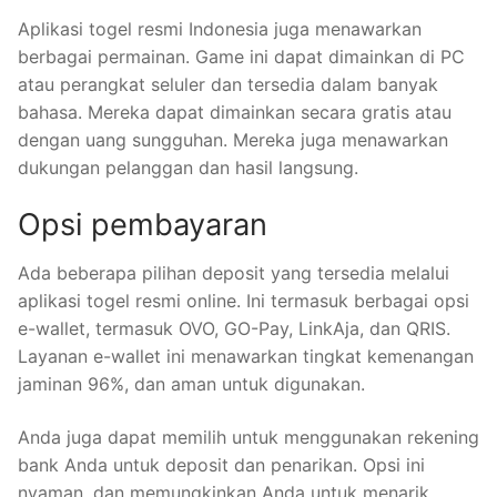
Aplikasi togel resmi Indonesia juga menawarkan
berbagai permainan. Game ini dapat dimainkan di PC
atau perangkat seluler dan tersedia dalam banyak
bahasa. Mereka dapat dimainkan secara gratis atau
dengan uang sungguhan. Mereka juga menawarkan
dukungan pelanggan dan hasil langsung.
Opsi pembayaran
Ada beberapa pilihan deposit yang tersedia melalui
aplikasi togel resmi online. Ini termasuk berbagai opsi
e-wallet, termasuk OVO, GO-Pay, LinkAja, dan QRIS.
Layanan e-wallet ini menawarkan tingkat kemenangan
jaminan 96%, dan aman untuk digunakan.
Anda juga dapat memilih untuk menggunakan rekening
bank Anda untuk deposit dan penarikan. Opsi ini
nyaman, dan memungkinkan Anda untuk menarik