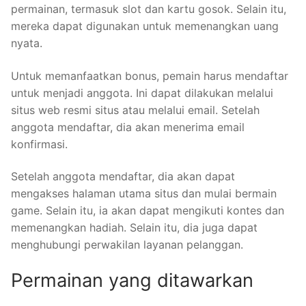
permainan, termasuk slot dan kartu gosok. Selain itu,
mereka dapat digunakan untuk memenangkan uang
nyata.
Untuk memanfaatkan bonus, pemain harus mendaftar
untuk menjadi anggota. Ini dapat dilakukan melalui
situs web resmi situs atau melalui email. Setelah
anggota mendaftar, dia akan menerima email
konfirmasi.
Setelah anggota mendaftar, dia akan dapat
mengakses halaman utama situs dan mulai bermain
game. Selain itu, ia akan dapat mengikuti kontes dan
memenangkan hadiah. Selain itu, dia juga dapat
menghubungi perwakilan layanan pelanggan.
Permainan yang ditawarkan