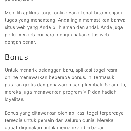
Memilih aplikasi togel online yang tepat bisa menjadi
tugas yang menantang. Anda ingin memastikan bahwa
situs web yang Anda pilih aman dan andal. Anda juga
perlu mengetahui cara menggunakan situs web
dengan benar.
Bonus
Untuk menarik pelanggan baru, aplikasi togel resmi
online menawarkan beberapa bonus. Ini termasuk
putaran gratis dan penawaran uang kembali. Selain itu,
mereka juga menawarkan program VIP dan hadiah
loyalitas.
Bonus yang ditawarkan oleh aplikasi togel terpercaya
tersedia untuk pemain dari seluruh dunia. Mereka
dapat digunakan untuk memainkan berbagai