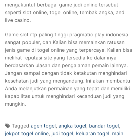
mengakuntut berbagai game judi online tersebut
seperti slot online, togel online, tembak angka, and
live casino.
Game slot rtp paling tinggi pragmatic play indonesia
sangat populer, dan Kalian bisa memainkan ratusan
jenis game di togel online yang terpercaya. Kalian bisa
melihat reputasi site yang tersedia ke dalamnya
berdasarkan ulasan dan pengalaman pemain lainnya.
Jangan sampai dengan tidak ketakutan menghindari
kesehatan judi yang mengandung. Ini akan membantu
Anda melanjutkan permainan yang tepat dan memiliki
kapabilitas untuk menghindari kecanduan judi yang
mungkin.
Tagged
agen togel
,
angka togel
,
bandar togel
,
jekpot togel online
,
judi togel
,
keluaran togel
,
main