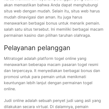
akan memastikan bahwa Anda dapat menghubungi
situs web dengan mudah. Selain itu, situs web harus
mudah dinavigasi dan aman. Itu juga harus
menawarkan berbagai bonus untuk menarik pemain.
salah satu situs tersebut. Ini memiliki berbagai macam
permainan kasino dan pilihan taruhan olahraga.
Pelayanan pelanggan
Mitratogel adalah platform togel online yang
menawarkan beberapa macam pasaran togel resmi
dan terpercaya. It menyediakan berbagai bonus dan
promosi untuk para pemain untuk menikmati
keuntungan lebih lanjut dengan permainan togel
online.
Judi online adalah sebuah penyet judi uang asli yang
dilakukan secara virtual. Di dalamnya, pemain