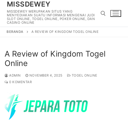
MISSDEWEY
Lompat
ke
MISSDEWEY MERUPAKAN SITUS YANG
MENYEDIAKAN SUATU INFORMASI MENGENAI JUDI
konten
SLOT ONLINE, TOGEL ONLINE, POKER ONLINE, DAN
CASINO ONLINE
BERANDA
A REVIEW OF KINGDOM TOGEL ONLINE
Cari:
A Review of Kingdom Togel
Online
ADMIN
NOVEMBER 4, 2025
TOGEL ONLINE
0 KOMENTAR