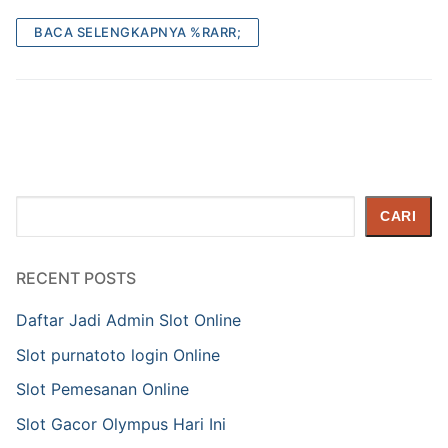
BACA SELENGKAPNYA %RARR;
Cari
CARI
RECENT POSTS
Daftar Jadi Admin Slot Online
Slot purnatoto login Online
Slot Pemesanan Online
Slot Gacor Olympus Hari Ini