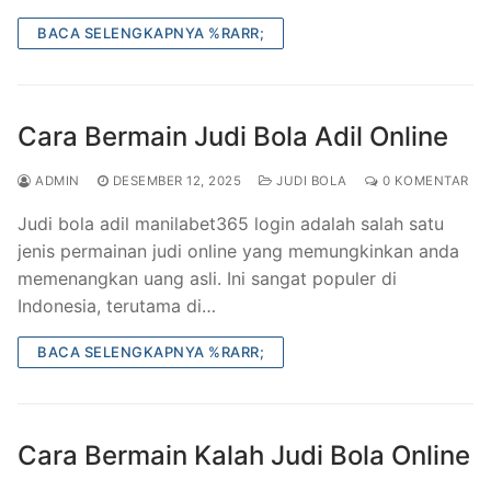
BACA SELENGKAPNYA %RARR;
Cara Bermain Judi Bola Adil Online
ADMIN
DESEMBER 12, 2025
JUDI BOLA
0 KOMENTAR
Judi bola adil manilabet365 login adalah salah satu
jenis permainan judi online yang memungkinkan anda
memenangkan uang asli. Ini sangat populer di
Indonesia, terutama di…
BACA SELENGKAPNYA %RARR;
Cara Bermain Kalah Judi Bola Online